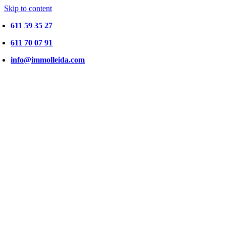
Skip to content
611 59 35 27
611 70 07 91
info@immolleida.com