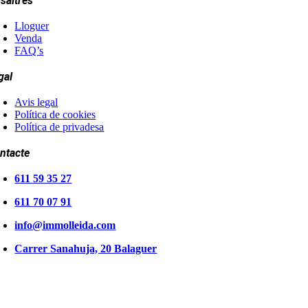
saltres
Lloguer
Venda
FAQ’s
gal
Avis legal
Política de cookies
Política de privadesa
ntacte
611 59 35 27
611 70 07 91
info@immolleida.com
Carrer Sanahuja, 20 Balaguer