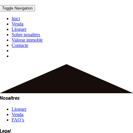
Toggle Navigation
Inici
Venda
Lloguer
Sobre nosaltres
Valorar immoble
Contacte
Nosaltres
Lloguer
Venda
FAQ’s
Legal