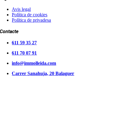
Avis legal
Política de cookies
Política de privadesa
Contacte
611 59 35 27
611 70 07 91
info@immolleida.com
Carrer Sanahuja, 20 Balaguer